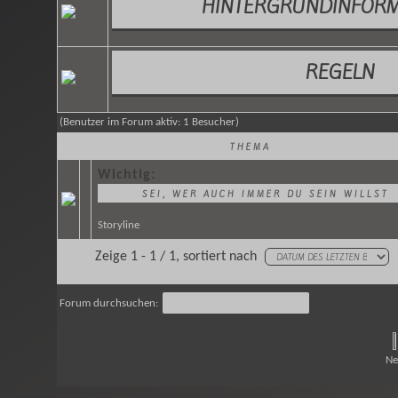
HINTERGRUNDINFORM
REGELN
(Benutzer im Forum aktiv: 1 Besucher)
THEMA
Wichtig:
SEI, WER AUCH IMMER DU SEIN WILLST
Storyline
Zeige 1 - 1 / 1, sortiert nach
Forum durchsuchen:
Ne