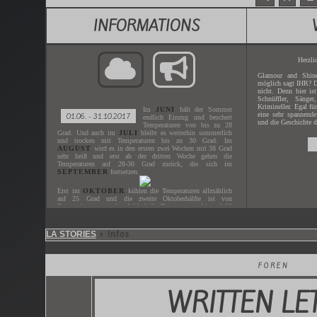
INFORMATIONS
Herzli
Glamour and Shine
möglich sagt IHR? D
nicht. Denn hier is
Schnüffler, Sänger
Krimineller. Egal fü
Im
JUNI
hält der Sommer
eine sehr spannende
01.06. - 31.10.2017
endlich Einzug und beschert
und die Geschichte d
Temperaturen von bis zu 28
Grad. Und auch im
JULI
bleibt es weiterhin sommerlich
und trocken mit Temperaturen bis zu 30 Grad. Im
AUGUST
wird es in den ersten zwei Wochen mit 38 Grad
sehr heiß und erst ab der dritten Woche gehen die
Temperaturen auf 28-30 Grad zurück, die sich im
SEPTEMBER
fortsetzen.
Erst im
OKTOBER
kühlen die Temperaturen allmählich
auf 25 Grad und die zweite Oktoberhälfte ist von
Regenschauern geprägt. Wobei die Temperaturen bis auf 20
Grad heruntergehen.
LA STORIES
» Infos
Gespielt wird der
JUNI - OKTOBER
des Jahres
2017
.
Der nächste
ZEITSPRUNG
ist in
XX.XX.XXXX
.
FOREN
WRITTEN LE