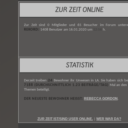
ZUR ZEIT ONLINE
Zur Zeit sind 0 Mitglieder und 65 Besucher im Forum unterw
REKORD:
1408 Benutzer am 16.01.2020 um
12:56
h.
STATISTIK
Derzeit treiben
24
Bewohner ihr Unwesen in LA. Sie haben sich be
7188 (DURCHSCHNITTLICH 1.23 BEITRÄGE/TAG)
Mal an den
Themen beteiligt.
REBECCA GORDON
DER NEUESTE BEWOHNER HEISST:
.
ZUR ZEIT IST/SIND USER ONLINE.
WER WAR DA?
|