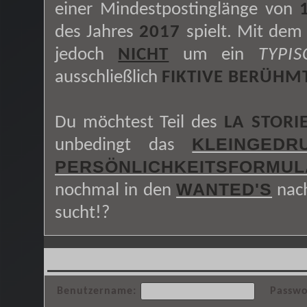
einer Mindestpostinglänge von
des Jahres
2017
spielt. Mit dem
jedoch
NICHT
um ein
TYPI
ausschließlich
FIKTIVE BERÜHM
Du möchtest Teil des
LA STORI
KLEINGEDR
unbedingt das
PERSÖNLICHKEITSFORMUL
WANTED'S
nochmal in den
nach
sucht!?
Benutzername:
Passwo