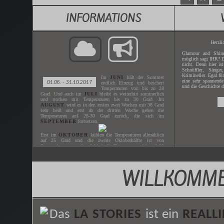
INFORMATIONS
Herzli
Glamour and Shine
möglich sagt IHR? D
nicht. Denn hier is
Schnüffler, Sänger
Krimineller. Egal fü
Im
JUNI
hält der Sommer
eine sehr spannende
01.06. - 31.10.2017
endlich Einzug und beschert
und die Geschichte d
Temperaturen von bis zu 28
Grad. Und auch im
JULI
bleibt es weiterhin sommerlich
und trocken mit Temperaturen bis zu 30 Grad. Im
AUGUST
wird es in den ersten zwei Wochen mit 38 Grad
sehr heiß und erst ab der dritten Woche gehen die
Temperaturen auf 28-30 Grad zurück, die sich im
SEPTEMBER
fortsetzen.
Erst im
OKTOBER
kühlen die Temperaturen allmählich
auf 25 Grad und die zweite Oktoberhälfte ist von
Regenschauern geprägt. Wobei die Temperaturen bis auf 20
Grad heruntergehen.
WILLKOMME
Gespielt wird der
JUNI - OKTOBER
des Jahres
2017
.
Der nächste
ZEITSPRUNG
ist in
XX.XX.XXXX
.
Das
LA STORIES
ist ein
REALLI