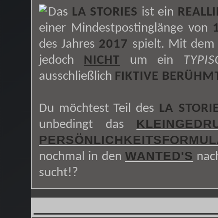
Das
LA STORIES
ist ein
REALLI
einer Mindestpostinglänge von
des Jahres
2017
spielt. Mit dem
jedoch
NICHT
um ein
TYPI
ausschließlich
FIKTIVE BERÜHM
Du möchtest Teil des
LA STORI
KLEINGEDR
unbedingt das
PERSÖNLICHKEITSFORMUL
WANTED'S
nochmal in den
nach
sucht!?