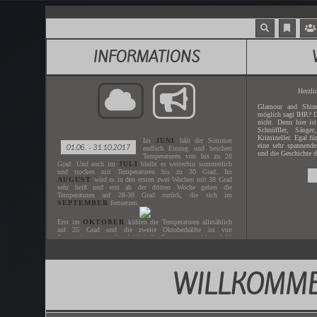
INFORMATIONS
Herzli
Glamour and Shine
möglich sagt IHR? D
nicht. Denn hier is
Schnüffler, Sänger
Krimineller. Egal fü
Im
JUNI
hält der Sommer
eine sehr spannende
01.06. - 31.10.2017
endlich Einzug und beschert
und die Geschichte d
Temperaturen von bis zu 28
Grad. Und auch im
JULI
bleibt es weiterhin sommerlich
und trocken mit Temperaturen bis zu 30 Grad. Im
AUGUST
wird es in den ersten zwei Wochen mit 38 Grad
sehr heiß und erst ab der dritten Woche gehen die
Temperaturen auf 28-30 Grad zurück, die sich im
SEPTEMBER
fortsetzen.
Erst im
OKTOBER
kühlen die Temperaturen allmählich
auf 25 Grad und die zweite Oktoberhälfte ist von
Regenschauern geprägt. Wobei die Temperaturen bis auf 20
Grad heruntergehen.
WILLKOMME
Gespielt wird der
JUNI - OKTOBER
des Jahres
2017
.
Der nächste
ZEITSPRUNG
ist in
XX.XX.XXXX
.