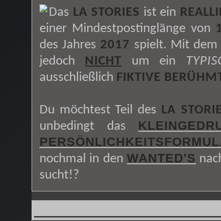
Das
LA STORIES
ist ein
REALLI
einer Mindestpostinglänge von
des Jahres
2017
spielt. Mit dem
jedoch
NICHT
um ein
TYPI
ausschließlich
FIKTIVE BERÜHM
Du möchtest Teil des
LA STORI
KLEINGEDR
unbedingt das
PERSÖNLICHKEITSFORMUL
WANTED'S
nochmal in den
nach
sucht!?