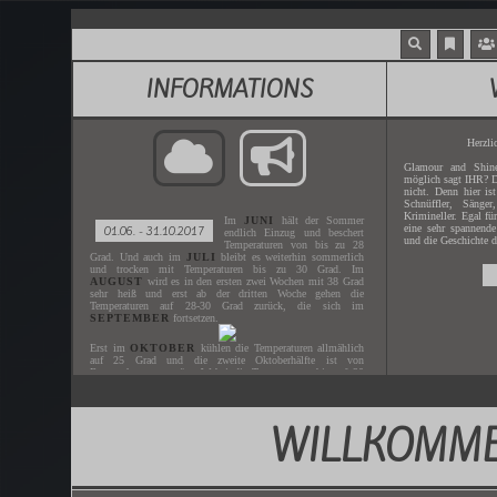
INFORMATIONS
Herzli
Glamour and Shine
möglich sagt IHR? D
nicht. Denn hier is
Schnüffler, Sänger
Krimineller. Egal fü
Im
JUNI
hält der Sommer
eine sehr spannende
01.06. - 31.10.2017
endlich Einzug und beschert
und die Geschichte d
Temperaturen von bis zu 28
Grad. Und auch im
JULI
bleibt es weiterhin sommerlich
und trocken mit Temperaturen bis zu 30 Grad. Im
AUGUST
wird es in den ersten zwei Wochen mit 38 Grad
sehr heiß und erst ab der dritten Woche gehen die
Temperaturen auf 28-30 Grad zurück, die sich im
SEPTEMBER
fortsetzen.
Erst im
OKTOBER
kühlen die Temperaturen allmählich
auf 25 Grad und die zweite Oktoberhälfte ist von
Regenschauern geprägt. Wobei die Temperaturen bis auf 20
Grad heruntergehen.
WILLKOMME
Gespielt wird der
JUNI - OKTOBER
des Jahres
2017
.
Der nächste
ZEITSPRUNG
ist in
XX.XX.XXXX
.