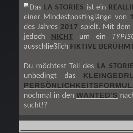
Das
LA STORIES
ist ein
REALLI
einer Mindestpostinglänge von
des Jahres
2017
spielt. Mit dem
jedoch
NICHT
um ein
TYPI
ausschließlich
FIKTIVE BERÜHM
Du möchtest Teil des
LA STORI
KLEINGEDR
unbedingt das
PERSÖNLICHKEITSFORMUL
WANTED'S
nochmal in den
nach
sucht!?