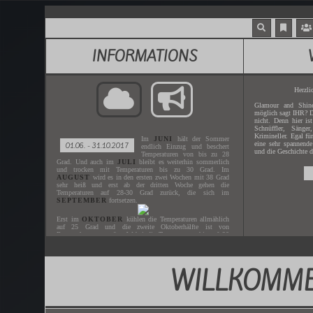
INFORMATIONS
Herzli
Glamour and Shine
möglich sagt IHR? D
nicht. Denn hier is
Schnüffler, Sänger
Krimineller. Egal fü
Im
JUNI
hält der Sommer
eine sehr spannende
01.06. - 31.10.2017
endlich Einzug und beschert
und die Geschichte d
Temperaturen von bis zu 28
Grad. Und auch im
JULI
bleibt es weiterhin sommerlich
und trocken mit Temperaturen bis zu 30 Grad. Im
AUGUST
wird es in den ersten zwei Wochen mit 38 Grad
sehr heiß und erst ab der dritten Woche gehen die
Temperaturen auf 28-30 Grad zurück, die sich im
SEPTEMBER
fortsetzen.
Erst im
OKTOBER
kühlen die Temperaturen allmählich
auf 25 Grad und die zweite Oktoberhälfte ist von
Regenschauern geprägt. Wobei die Temperaturen bis auf 20
Grad heruntergehen.
WILLKOMME
Gespielt wird der
JUNI - OKTOBER
des Jahres
2017
.
Der nächste
ZEITSPRUNG
ist in
XX.XX.XXXX
.