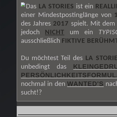
Das
LA STORIES
ist ein
REALLI
einer Mindestpostinglänge von
des Jahres
2017
spielt. Mit dem
jedoch
NICHT
um ein
TYPI
ausschließlich
FIKTIVE BERÜHM
Du möchtest Teil des
LA STORI
KLEINGEDR
unbedingt das
PERSÖNLICHKEITSFORMUL
WANTED'S
nochmal in den
nach
sucht!?