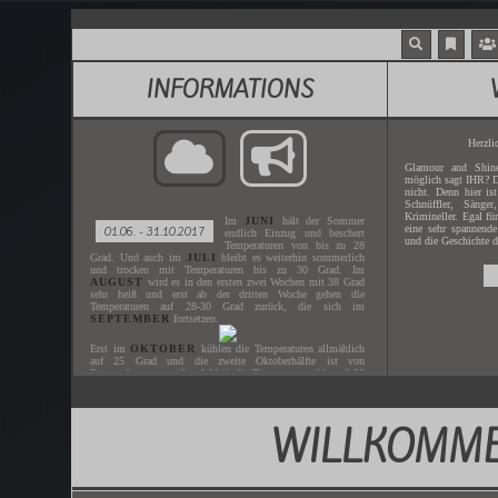
INFORMATIONS
Herzli
Glamour and Shine
möglich sagt IHR? D
nicht. Denn hier is
Schnüffler, Sänger
Krimineller. Egal fü
Im
JUNI
hält der Sommer
eine sehr spannende
01.06. - 31.10.2017
endlich Einzug und beschert
und die Geschichte d
Temperaturen von bis zu 28
Grad. Und auch im
JULI
bleibt es weiterhin sommerlich
und trocken mit Temperaturen bis zu 30 Grad. Im
AUGUST
wird es in den ersten zwei Wochen mit 38 Grad
sehr heiß und erst ab der dritten Woche gehen die
Temperaturen auf 28-30 Grad zurück, die sich im
SEPTEMBER
fortsetzen.
Erst im
OKTOBER
kühlen die Temperaturen allmählich
auf 25 Grad und die zweite Oktoberhälfte ist von
Regenschauern geprägt. Wobei die Temperaturen bis auf 20
Grad heruntergehen.
WILLKOMME
Gespielt wird der
JUNI - OKTOBER
des Jahres
2017
.
Der nächste
ZEITSPRUNG
ist in
XX.XX.XXXX
.