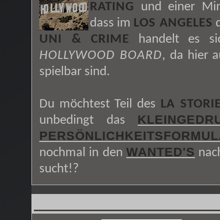
RATING
und einer Min
dass im
LOS ANGELES
d
UNI & CRIME
handelt es s
HOLLYWOOD BOARD
, da hier 
spielbar sind.
Du möchtest Teil des
LA STORI
KLEINGEDR
unbedingt das
PERSÖNLICHKEITSFORMUL
WANTED'S
nochmal in den
nach
sucht!?