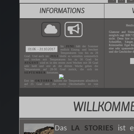
INFORMATIONS
Herzli
Glamour and Shine
möglich sagt IHR? D
nicht. Denn hier is
Schnüffler, Sänger
Krimineller. Egal fü
Im
JUNI
hält der Sommer
eine sehr spannende
01.06. - 31.10.2017
endlich Einzug und beschert
und die Geschichte d
Temperaturen von bis zu 28
Grad. Und auch im
JULI
bleibt es weiterhin sommerlich
und trocken mit Temperaturen bis zu 30 Grad. Im
AUGUST
wird es in den ersten zwei Wochen mit 38 Grad
sehr heiß und erst ab der dritten Woche gehen die
Temperaturen auf 28-30 Grad zurück, die sich im
SEPTEMBER
fortsetzen.
Erst im
OKTOBER
kühlen die Temperaturen allmählich
auf 25 Grad und die zweite Oktoberhälfte ist von
Regenschauern geprägt. Wobei die Temperaturen bis auf 20
Grad heruntergehen.
WILLKOMME
Gespielt wird der
JUNI - OKTOBER
des Jahres
2017
.
Der nächste
ZEITSPRUNG
ist in
XX.XX.XXXX
.
Das
LA STORIES
ist 