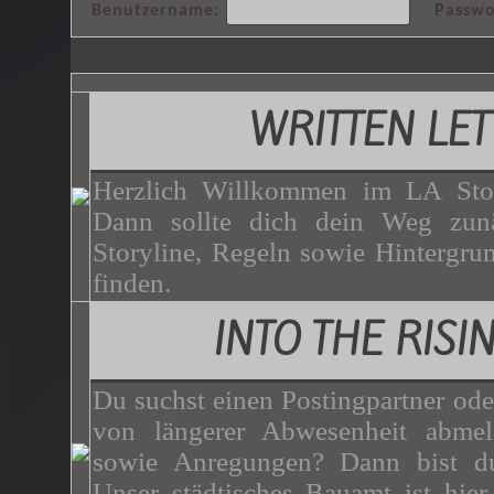
Benutzername:
Passwo
WRITTEN LET
Herzlich Willkommen im LA Stor
Dann sollte dich dein Weg zunä
Storyline, Regeln sowie Hintergrun
finden.
INTO THE RISI
Du suchst einen Postingpartner ode
von längerer Abwesenheit abme
sowie Anregungen? Dann bist du
Unser städtisches Bauamt ist hie