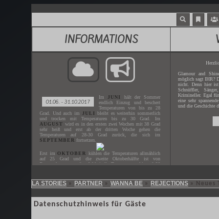
INFORMATIONS
Herzli
Glamour and Shine
möglich sagt IHR? D
nicht. Denn hier is
Schnüffler, Sänger
Krimineller. Egal fü
Im
JUNI
hält der Sommer
eine sehr spannende
01.06. - 31.10.2017
endlich Einzug und beschert
und die Geschichte d
Temperaturen von bis zu 28
Grad. Und auch im
JULI
bleibt es weiterhin sommerlich
und trocken mit Temperaturen bis zu 30 Grad. Im
AUGUST
wird es in den ersten zwei Wochen mit 38 Grad
sehr heiß und erst ab der dritten Woche gehen die
Temperaturen auf 28-30 Grad zurück, die sich im
SEPTEMBER
fortsetzen.
Erst im
OKTOBER
kühlen die Temperaturen allmählich
auf 25 Grad und die zweite Oktoberhälfte ist von
Regenschauern geprägt. Wobei die Temperaturen bis auf 20
Grad heruntergehen.
LA STORIES
PARTNER
WANNA BE
REJECTIONS
»
»
»
» Neues 
Gespielt wird der
JUNI - OKTOBER
des Jahres
2017
.
Der nächste
ZEITSPRUNG
ist in
XX.XX.XXXX
.
Datenschutzhinweis für Gäste