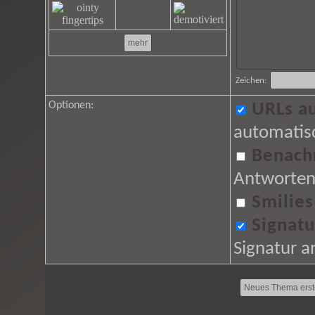
Zeichen:
Optionen:
URLs a
automatisc
Benachr
Antworten
Smilies
Signatu
Signatur 