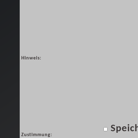
Beim Abs
folgende
gespeich
Adresse.
wir für 
Hinweis:
Webseit
wenn die
wurden. 
muss die
werden.
Speic
Zustimmung: