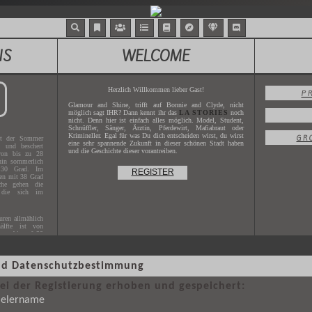
NS
WELCOME
Herzlich Willkommen lieber Gast!
P
Glamour and Shine, trifft auf Bonnie and Clyde, nicht
möglich sagt IHR? Dann kennt ihr das
LA STORIES
noch
nicht. Denn hier ist einfach alles möglich. Model, Student,
Schnüffler, Sänger, Ärztin, Pferdewirt, Mafiabraut oder
Krimineller. Egal für was Du dich entscheiden wirst, du wirst
GR
t der Sommer
eine sehr spannende Zukunft in dieser schönen Stadt haben
g und beschert
und die Geschichte dieser vorantreiben.
von bis zu 28
hin sommerlich
 30 Grad. Im
REGISTER
hen mit 38 Grad
che gehen die
 die sich im
ren allmählich
älfte ist von
uren bis auf 20
 und Datenschutzbestimmung
s Jahres
2017
.
X.XXXX
.
i der Registierung erhoben und gespeichert:
pielername