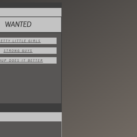
WANTED
RETTY LITTLE GIRLS
STRONG GUYS
OUP DOES IT BETTER