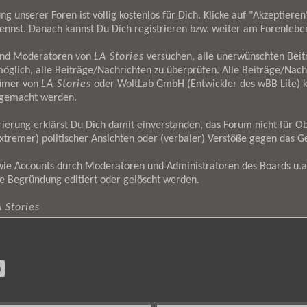
g unserer Foren ist völlig kostenlos für Dich. Klicke auf "Akzeptier
ennst. Danach kannst Du Dich registrieren bzw. weiter am Forenlebe
und Moderatoren von
LA Stories
versuchen, alle unerwünschten Bei
möglich, alle Beiträge/Nachrichten zu überprüfen. Alle Beiträge/Nach
tümer von
LA Stories
oder WoltLab GmbH (Entwickler des wBB Lite) kö
h gemacht werden.
ierung erklärst Du Dich damit einverstanden, das Forum nicht für Ob
tremer) politischer Ansichten oder (verbaler) Verstöße gegen das G
wie Accounts durch Moderatoren und Administratoren des Boards u.a
e Begründung editiert oder gelöscht werden.
 Stories