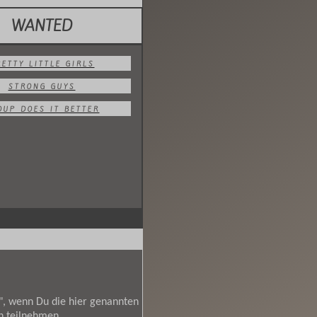
WANTED
RETTY LITTLE GIRLS
STRONG GUYS
OUP DOES IT BETTER
en", wenn Du die hier genannten
n teilnehmen.