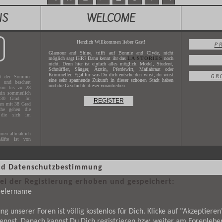
NS
WELCOME
Herzlich Willkommen lieber Gast!
P
Glamour and Shine, trifft auf Bonnie and Clyde, nicht
möglich sagt IHR? Dann kennt ihr das
LA STORIES
noch
nicht. Denn hier ist einfach alles möglich. Model, Student,
Schnüffler, Sänger, Ärztin, Pferdewirt, Mafiabraut oder
Krimineller. Egal für was Du dich entscheiden wirst, du wirst
GR
t der Sommer
eine sehr spannende Zukunft in dieser schönen Stadt haben
g und beschert
und die Geschichte dieser vorantreiben.
von bis zu 28
hin sommerlich
 30 Grad. Im
REGISTER
hen mit 38 Grad
che gehen die
 die sich im
ren allmählich
älfte ist von
uren bis auf 20
 und Datenschutzbestimmung
s Jahres
2017
.
X.XXXX
.
i der Registierung erhoben und gespeichert:
pielername
g unserer Foren ist völlig kostenlos für Dich. Klicke auf "Akzeptier
ennst. Danach kannst Du Dich registrieren bzw. weiter am Forenlebe