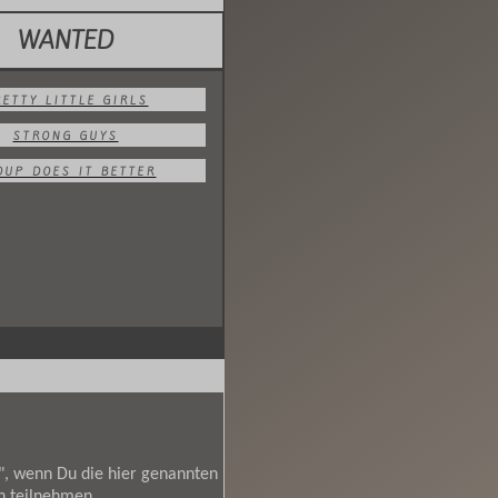
WANTED
RETTY LITTLE GIRLS
STRONG GUYS
OUP DOES IT BETTER
en", wenn Du die hier genannten
n teilnehmen.