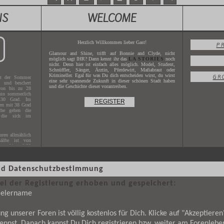
NS
WELCOME
Herzlich Willkommen lieber Gast!
P
Glamour and Shine, trifft auf Bonnie and Clyde, nicht
möglich sagt IHR? Dann kennt ihr das
LA STORIES
noch
nicht. Denn hier ist einfach alles möglich. Model, Student,
Schnüffler, Sänger, Ärztin, Pferdewirt, Mafiabraut oder
Krimineller. Egal für was Du dich entscheiden wirst, du wirst
GR
t der Sommer
eine sehr spannende Zukunft in dieser schönen Stadt haben
g und beschert
und die Geschichte dieser vorantreiben.
von bis zu 28
hin sommerlich
 30 Grad. Im
REGISTER
hen mit 38 Grad
che gehen die
 die sich im
ren allmählich
älfte ist von
uren bis auf 20
 und Datenschutzbestimmung
s Jahres
2017
.
X.XXXX
.
i der Registierung erhoben und gespeichert:
pielername
g unserer Foren ist völlig kostenlos für Dich. Klicke auf "Akzeptier
ennst. Danach kannst Du Dich registrieren bzw. weiter am Forenlebe