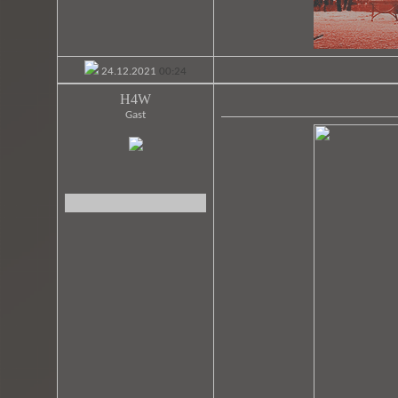
24.12.2021
00:24
H4W
Gast