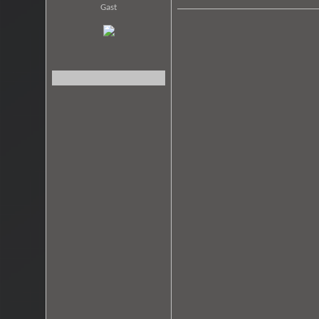
Gast
…
ALSO H
TREUE
MT
DER