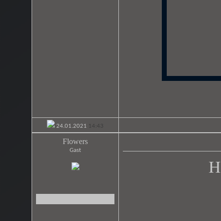
M
24.01.2021
14:43
Flowers
Gast
H