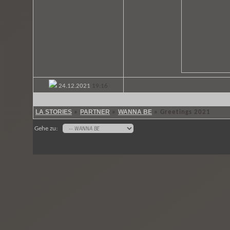
24.12.2021
19:16
LA STORIES
PARTNER
WANNA BE
»
»
»
Greetings 2021
Gehe zu: