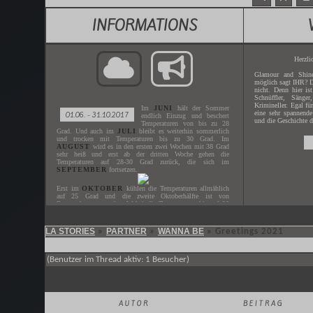
INFORMATIONS
Herzli
Glamour and Shine
möglich sagt IHR? D
nicht. Denn hier is
Schnüffler, Sänger
Krimineller. Egal fü
Im
JUNI
hält der Sommer
eine sehr spannende
01.06. - 31.10.2017
endlich Einzug und beschert
und die Geschichte d
Temperaturen von bis zu 28
Grad. Und auch im
JULI
bleibt es weiterhin sommerlich
und trocken mit Temperaturen bis zu 30 Grad. Im
AUGUST
wird es in den ersten zwei Wochen mit 38 Grad
sehr heiß und erst ab der dritten Woche gehen die
Temperaturen auf 28-30 Grad zurück, die sich im
SEPTEMBER
fortsetzen.
Erst im
OKTOBER
kühlen die Temperaturen allmählich
auf 25 Grad und die zweite Oktoberhälfte ist von
Regenschauern geprägt. Wobei die Temperaturen bis auf 20
Grad heruntergehen.
LA STORIES
PARTNER
WANNA BE
»
»
»
Greetings 2021
Gespielt wird der
JUNI - OKTOBER
des Jahres
2017
.
Der nächste
ZEITSPRUNG
ist in
XX.XX.XXXX
.
(Benutzer im Thread aktiv: 1 Besucher)
AUTOR
BEITRAG