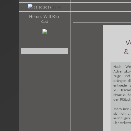
31.10.2019
15:50
Heroes Will Rise
Gast
W
&
Hach, Wei
Adventskal
Züge und 
drängen d
entweder 
20. Dezemb
etwas zu Ba
den Plätzch
Jedes Jahr 
sich lohnt.
kuschlige
Lichterkett