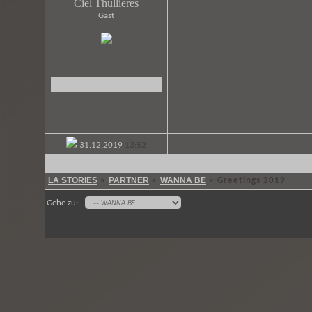
Ciel Thullieres
Gast
31.12.2019
13:52
LA STORIES
PARTNER
WANNA BE
»
»
»
Greetings 2019
Gehe zu: