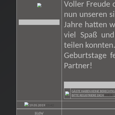
Voller Freude 
nun unseren si
Jahre hatten w
viel Spaß und
teilen konnten
Geburtstage f
Partner!
GÄSTE HABEN KEINE BERECHTIG
HIER
BITTE REGISTRIERE DICH
..
19.05.2019
23:42
H4W