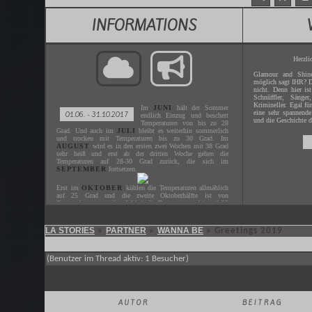
INFORMATIONS
Herzli
Glamour and Shine
möglich sagt IHR? D
nicht. Denn hier is
Schnüffler, Sänger
Krimineller. Egal fü
Im
JUNI
hält der Sommer
eine sehr spannende
01.06. - 31.10.2017
endlich Einzug und beschert
und die Geschichte d
Temperaturen von bis zu 28
Grad. Und auch im
JULI
bleibt es weiterhin sommerlich
und trocken mit Temperaturen bis zu 30 Grad. Im
AUGUST
wird es in den ersten zwei Wochen mit 38 Grad
sehr heiß und erst ab der dritten Woche gehen die
Temperaturen auf 28-30 Grad zurück, die sich im
SEPTEMBER
fortsetzen.
Erst im
OKTOBER
kühlen die Temperaturen allmählich
auf 25 Grad und die zweite Oktoberhälfte ist von
Regenschauern geprägt. Wobei die Temperaturen bis auf 20
Grad heruntergehen.
LA STORIES
PARTNER
WANNA BE
»
»
»
Greetings 2019
Gespielt wird der
JUNI - OKTOBER
des Jahres
2017
.
Der nächste
ZEITSPRUNG
ist in
XX.XX.XXXX
.
(Benutzer im Thread aktiv: 1 Besucher)
AUTOR
BEITRAG