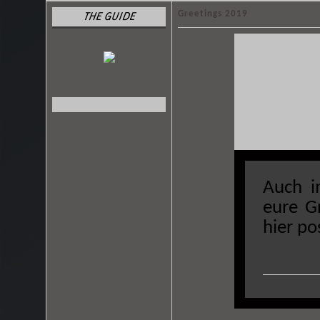
Greetings 2019
THE GUIDE
Auch i
eure G
hier po