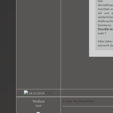
HER
Das
Vorweihna
möchten w
wir uns 
winterlich
Weihnacht
blamiere
Steckbrie
wahr?
Alles Lieb
wünscht da
16.12.2019
17:21
Wollust
Frohe Weihnachten
Gast