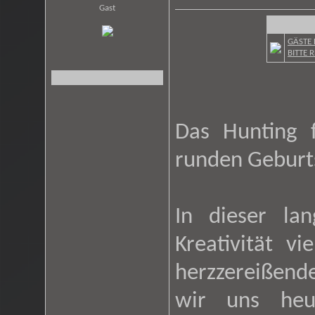
Gast
GÄSTE 
BITTE 
Das Hunting f
runden Geburt
In dieser la
Kreativität vi
herzzereißend
wir uns heu