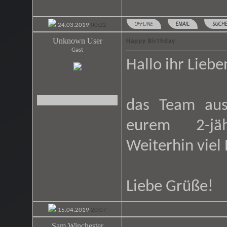
OFFLINE
EMAIL
SUCH
24.03.2019
00:22
Unknown User
Happy Birthday
Gast
Hallo ihr Liebe
das Team a
eurem 2-jäh
Weiterhin viel
Liebe Grüße!
15.04.2019
20:07
Sam Winchester