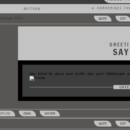
«
VORHERIGES TH
BEITRAG
eetings 2021
QUOTE
EDIT
GREET
SAY
Hier könnt ihr gerne eure Grüße, aber auch Mitteilungen a
GREE
OFFLINE
EMAIL
SUCHEN
QUOTE
EDIT