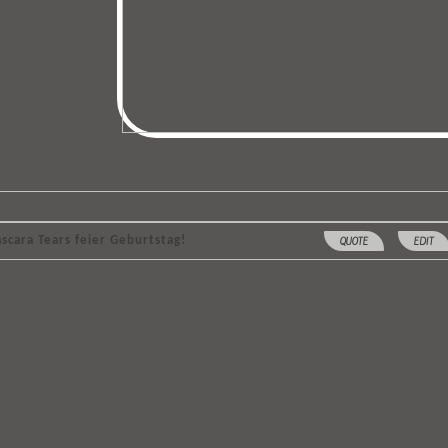
scara Tears feier Geburtstag!
QUOTE
EDIT
MASCARA TEARS