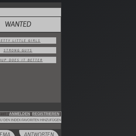
WANTED
RETTY LITTLE GIRLS
STRONG GUYS
OUP DOES IT BETTER
ANMELDEN
REGISTRIEREN
ast [
|
]
U DEN INDEX-FAVORITEN HINZUFÜGEN
HEMA
ANTWORTEN