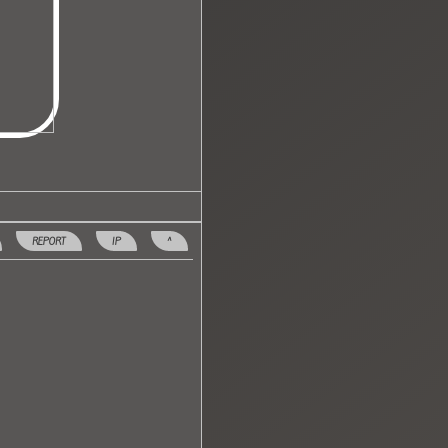
REPORT
IP
^