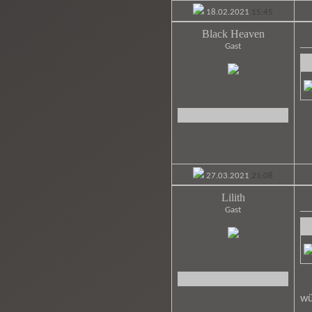
18.02.2021
15:45
Black Heaven
Gast
27.03.2021
21:08
Lilith
Gast
wü