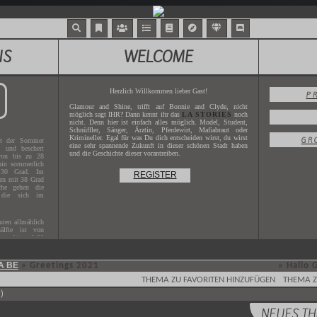
NS
WELCOME
Herzlich Willkommen lieber Gast!
P
Glamour and Shine, trifft auf Bonnie and Clyde, nicht
möglich sagt IHR? Dann kennt ihr das
LA STORIES
noch
nicht. Denn hier ist einfach alles möglich. Model, Student,
Schnüffler, Sänger, Ärztin, Pferdewirt, Mafiabraut oder
Krimineller. Egal für was Du dich entscheiden wirst, du wirst
GR
t der Sommer
eine sehr spannende Zukunft in dieser schönen Stadt haben
g und beschert
und die Geschichte dieser vorantreiben.
von bis zu 28
hin sommerlich
 30 Grad. Im
REGISTER
hen mit 38 Grad
che gehen die
 die sich im
ren allmählich
älfte ist von
uren bis auf 20
A BE
»
Greetings 2021
» Hallo G
|
THEMA ZU FAVORITEN HINZUFÜGEN
THEMA Z
s Jahres
2017
.
X.XXXX
.
)
NEUES T