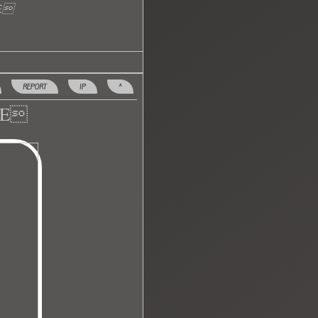
 E
REPORT
IP
^
 E