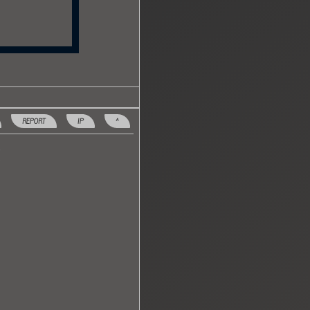
REPORT
IP
^
!