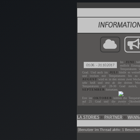
INFORMATIO
Im
JUNI
häl
01.06. - 31.10.2017
endlich Einzu
Temperaturen 
Grad. Und auch im
JULI
bleibt es weiter
und trocken mit Temperaturen bis zu
AUGUST
wird es in den ersten zwei Woc
sehr heiß und erst ab der dritten Wo
Temperaturen auf 28-30 Grad zurück,
SEPTEMBER
fortsetzen.
Erst im
OKTOBER
kühlen die Temperatu
auf 25 Grad und die zweite Oktoberh
Regenschauern geprägt. Wobei die Temperat
Grad heruntergehen.
LA STORIES
PARTNER
WANN
»
»
Gespielt wird der
JUNI - OKTOBER
de
Der nächste
ZEITSPRUNG
ist in
XX.X
(Benutzer im Thread aktiv: 1 Besucher