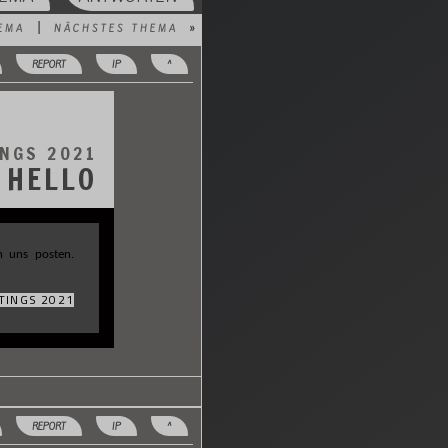
EMA
|
NÄCHSTES THEMA
»
REPORT
IP
^
INGS 2021
 HELLO
n uns posten.
TINGS 2021
REPORT
IP
^