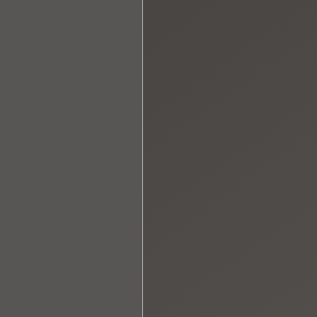
G!
UNSERE
E DAS
T.
CH!
UCHE
NG