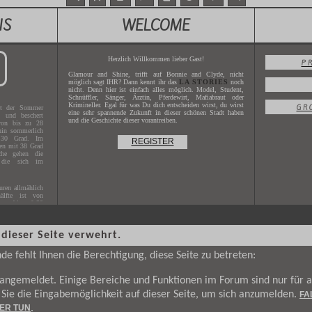
NS
WELCOME
Herzlich Willkommen lieber Gast!
P
Glamour and Shine, trifft auf Bonnie and Clyde, nicht
möglich sagt IHR? Dann kennt ihr das
LA STORIES
noch
nicht. Denn hier ist einfach alles möglich. Model, Student,
Schnüffler, Sänger, Ärztin, Pferdewirt, Mafiabraut oder
Krimineller. Egal für was Du dich entscheiden wirst, du wirst
GR
t der Sommer
eine sehr spannende Zukunft in dieser schönen Stadt haben
g und beschert
und die Geschichte dieser vorantreiben.
von bis zu 28
hin sommerlich
 30 Grad. Im
REGISTER
hen mit 38 Grad
che gehen die
 die sich im
ren allmählich
älfte ist von
uren bis auf 20
 dieser Seite verwehrt.
s Jahres
2017
.
X.XXXX
.
e fehlt Ihnen die Berechtigung, diese Seite zu betreten:
t angemeldet. Einige Bereiche und Funktionen im Forum sind nur für
n Sie die Eingabemöglichkeit auf dieser Seite, um sich anzumelden.
FA
IER TUN
.