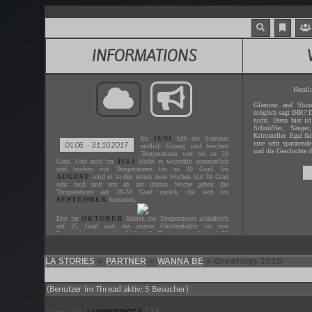
INFORMATIONS
Herzli
Glamour and Shine
möglich sagt IHR? D
nicht. Denn hier is
Schnüffler, Sänger
Krimineller. Egal fü
Im
JUNI
hält der Sommer
eine sehr spannende
01.06. - 31.10.2017
endlich Einzug und beschert
und die Geschichte d
Temperaturen von bis zu 28
Grad. Und auch im
JULI
bleibt es weiterhin sommerlich
und trocken mit Temperaturen bis zu 30 Grad. Im
AUGUST
wird es in den ersten zwei Wochen mit 38 Grad
sehr heiß und erst ab der dritten Woche gehen die
Temperaturen auf 28-30 Grad zurück, die sich im
SEPTEMBER
fortsetzen.
Erst im
OKTOBER
kühlen die Temperaturen allmählich
auf 25 Grad und die zweite Oktoberhälfte ist von
Regenschauern geprägt. Wobei die Temperaturen bis auf 20
Grad heruntergehen.
LA STORIES
PARTNER
WANNA BE
»
»
»
Greetings 2020
Gespielt wird der
JUNI - OKTOBER
des Jahres
2017
.
Der nächste
ZEITSPRUNG
ist in
XX.XX.XXXX
.
(Benutzer im Thread aktiv: 5 Besucher)