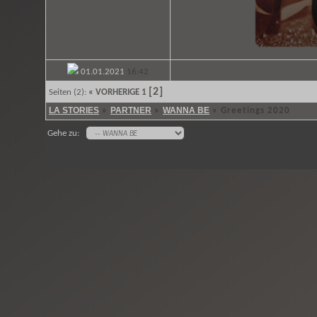
01.01.2021
16:42
[2]
Seiten (2):
« VORHERIGE
1
LA STORIES
PARTNER
WANNA BE
»
»
»
Greetings 2020
Gehe zu: