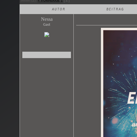
[2]
Seiten (2):
« VORHERIGE
1
AUTOR
BEITRAG
Nessa
Gast